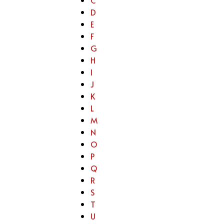
D
E
F
G
H
I
J
K
L
M
N
O
P
Q
R
S
T
U